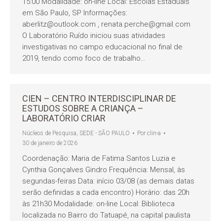
15:00 Modalidade: on-line Local: Escolas Estaduais
em São Paulo, SP Informações:
aberlitz@outlook.com , renata.perche@gmail.com
O Laboratório Ruído iniciou suas atividades
investigativas no campo educacional no final de
2019, tendo como foco de trabalho…
CIEN – CENTRO INTERDISCIPLINAR DE
ESTUDOS SOBRE A CRIANÇA –
LABORATÓRIO CRIAR
Núcleos de Pesquisa
,
SEDE - SÃO PAULO
Por
clin-a
30 de janeiro de 2026
Coordenação: Maria de Fatima Santos Luzia e
Cynthia Gonçalves Gindro Frequência: Mensal, às
segundas-feiras Data: início 03/08 (as demais datas
serão definidas a cada encontro) Horário: das 20h
às 21h30 Modalidade: on-line Local: Biblioteca
localizada no Bairro do Tatuapé, na capital paulista