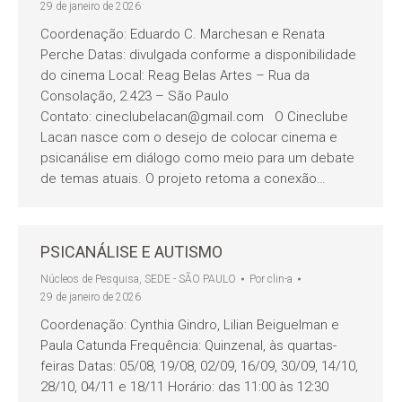
29 de janeiro de 2026
Coordenação: Eduardo C. Marchesan e Renata
Perche Datas: divulgada conforme a disponibilidade
do cinema Local: Reag Belas Artes – Rua da
Consolação, 2.423 – São Paulo
Contato: cineclubelacan@gmail.com O Cineclube
Lacan nasce com o desejo de colocar cinema e
psicanálise em diálogo como meio para um debate
de temas atuais. O projeto retoma a conexão…
PSICANÁLISE E AUTISMO
Núcleos de Pesquisa
,
SEDE - SÃO PAULO
Por
clin-a
29 de janeiro de 2026
Coordenação: Cynthia Gindro, Lilian Beiguelman e
Paula Catunda Frequência: Quinzenal, às quartas-
feiras Datas: 05/08, 19/08, 02/09, 16/09, 30/09, 14/10,
28/10, 04/11 e 18/11 Horário: das 11:00 às 12:30