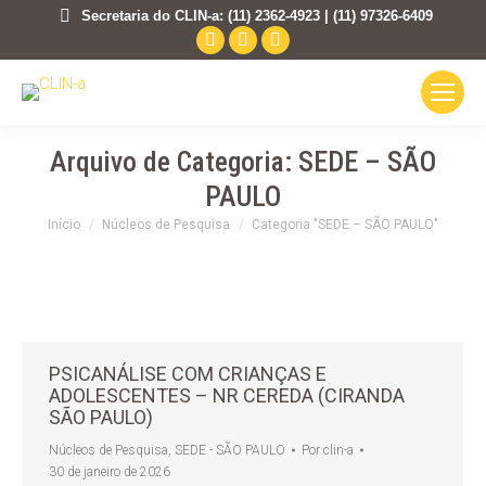
Secretaria do CLIN-a: (11) 2362-4923 | (11) 97326-6409
Facebook
Instagram
Mail
page
page
page
opens
opens
opens
in
in
in
new
new
new
Arquivo de Categoria:
SEDE – SÃO
window
window
window
PAULO
Você está aqui:
Início
Núcleos de Pesquisa
Categoria "SEDE – SÃO PAULO"
PSICANÁLISE COM CRIANÇAS E
ADOLESCENTES – NR CEREDA (CIRANDA
SÃO PAULO)
Núcleos de Pesquisa
,
SEDE - SÃO PAULO
Por
clin-a
30 de janeiro de 2026