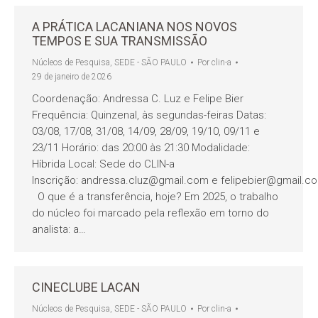
A PRÁTICA LACANIANA NOS NOVOS
TEMPOS E SUA TRANSMISSÃO
Núcleos de Pesquisa
,
SEDE - SÃO PAULO
Por
clin-a
29 de janeiro de 2026
Coordenação: Andressa C. Luz e Felipe Bier
Frequência: Quinzenal, às segundas-feiras Datas:
03/08, 17/08, 31/08, 14/09, 28/09, 19/10, 09/11 e
23/11 Horário: das 20:00 às 21:30 Modalidade:
Híbrida Local: Sede do CLIN-a
Inscrição: andressa.cluz@gmail.com e felipebier@gmail.c
O que é a transferência, hoje? Em 2025, o trabalho
do núcleo foi marcado pela reflexão em torno do
analista: a…
CINECLUBE LACAN
Núcleos de Pesquisa
,
SEDE - SÃO PAULO
Por
clin-a