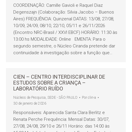
COORDENAÇÃO: Camille Gavioli e Raquel Diaz
Degenszajn (Colaboração: Silvia Jacobo – Buenos
Aires) FREQUÊNCIA: Quinzenal DATAS: 13/08, 27/08,
10/09, 24/09, 08/10, 22/10, 05/11 e 26/11/2026
(Encontro NRC-Brasil / XXVI EBCF) HORÁRIO: 11:30 às
13:00 hs MODALIDADE: Online EMENTA: Para o
segundo semestre, o Núcleo Ciranda pretende dar
continuidade à investigação sobre a função que…
CIEN – CENTRO INTERDISCIPLINAR DE
ESTUDOS SOBRE A CRIANÇA –
LABORATÓRIO RUÍDO
Núcleos de Pesquisa
,
SEDE - SÃO PAULO
Por
clin-a
30 de janeiro de 2026
Responsáveis: Aparecida Santa Clara Berlitz e
Renata Perche Frequência: Mensal Datas: 30/07,
27/08, 24/08, 29/10 e 26/11 Horário: das 14:00 às