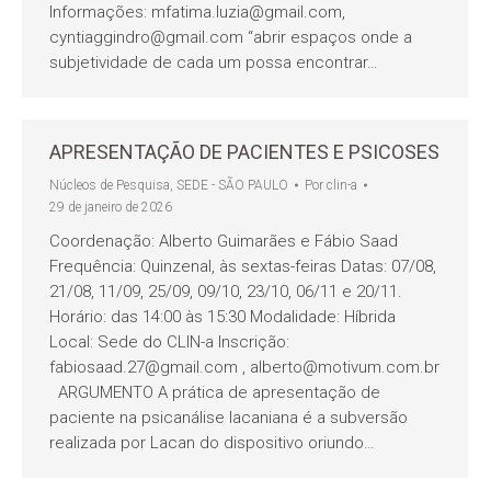
Informações: mfatima.luzia@gmail.com,
cyntiaggindro@gmail.com “abrir espaços onde a
subjetividade de cada um possa encontrar…
APRESENTAÇÃO DE PACIENTES E PSICOSES
Núcleos de Pesquisa
,
SEDE - SÃO PAULO
Por
clin-a
29 de janeiro de 2026
Coordenação: Alberto Guimarães e Fábio Saad
Frequência: Quinzenal, às sextas-feiras Datas: 07/08,
21/08, 11/09, 25/09, 09/10, 23/10, 06/11 e 20/11.
Horário: das 14:00 às 15:30 Modalidade: Híbrida
Local: Sede do CLIN-a Inscrição:
fabiosaad.27@gmail.com , alberto@motivum.com.br
ARGUMENTO A prática de apresentação de
paciente na psicanálise lacaniana é a subversão
realizada por Lacan do dispositivo oriundo…