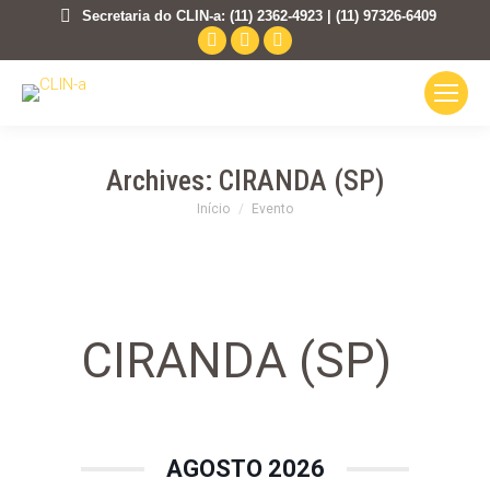
Secretaria do CLIN-a: (11) 2362-4923 | (11) 97326-6409
Facebook
Instagram
Mail
page
page
page
opens
opens
opens
in
in
in
new
new
new
Archives:
CIRANDA (SP)
window
window
window
Você está aqui:
Início
Evento
CIRANDA (SP)
AGOSTO 2026