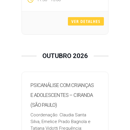
Modalidade: Presencial
Local: Unidade Campinas
Inscrição: clau.santa@gmail.com, emelicep.prado
VER DETALHES
Pensando as novas
configurações parentais, a
virtualidade, o modo como a
criança recebe o seu sexo, os
emojis e o desânimo pelo
sentimento de…
OUTUBRO 2026
PSICANÁLISE COM CRIANÇAS
E ADOLESCENTES – CIRANDA
(SÃO PAULO)
Coordenação: Claudia Santa
Silva, Emelice Prado Bagnola e
Tatiana Vidotti Frequência: