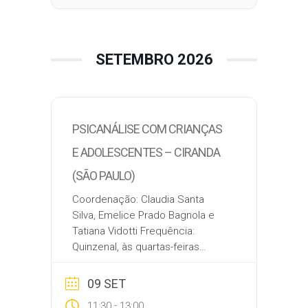
virtualidade, o modo como a
criança recebe o seu sexo, os
emojis e o desânimo pelo
sentimento de…
SETEMBRO 2026
PSICANÁLISE COM CRIANÇAS
E ADOLESCENTES – CIRANDA
(SÃO PAULO)
Coordenação: Claudia Santa
Silva, Emelice Prado Bagnola e
Tatiana Vidotti Frequência:
Quinzenal, às quartas-feiras
Datas: 12/08, 26/08, 09/09, 23/09,
14/10, 28/10, 11/11, 25/11 e 09/12
09 SET
Horário: das 8:00 às 9:30
-
11:30
13:00