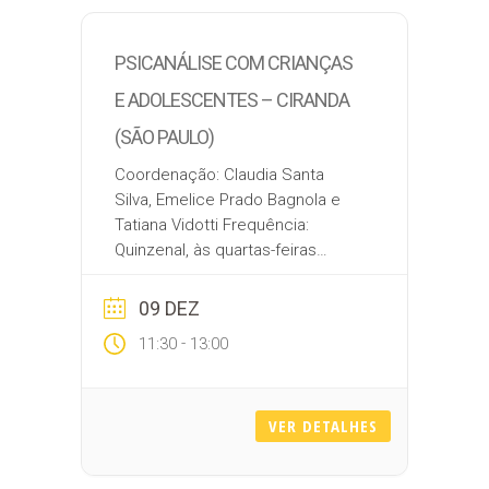
PSICANÁLISE COM CRIANÇAS
E ADOLESCENTES – CIRANDA
(SÃO PAULO)
Coordenação: Claudia Santa
Silva, Emelice Prado Bagnola e
Tatiana Vidotti Frequência:
Quinzenal, às quartas-feiras
Datas: 12/08, 26/08, 09/09, 23/09,
14/10, 28/10, 11/11, 25/11 e 09/12
09 DEZ
Horário: das 8:00 às 9:30
-
11:30
13:00
Modalidade: Presencial
Local: Unidade Campinas
Inscrição: clau.santa@gmail.com, emelicep.prado
VER DETALHES
Pensando as novas
configurações parentais, a
virtualidade, o modo como a