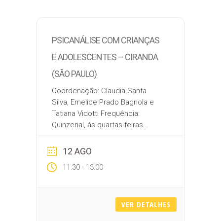
PSICANÁLISE COM CRIANÇAS
E ADOLESCENTES – CIRANDA
(SÃO PAULO)
Coordenação: Claudia Santa
Silva, Emelice Prado Bagnola e
Tatiana Vidotti Frequência:
Quinzenal, às quartas-feiras
Datas: 12/08, 26/08, 09/09, 23/09,
14/10, 28/10, 11/11, 25/11 e 09/12
12 AGO
Horário: das 8:00 às 9:30
-
11:30
13:00
Modalidade: Presencial
Local: Unidade Campinas
Inscrição: clau.santa@gmail.com, emelicep.prado
VER DETALHES
Pensando as novas
configurações parentais, a