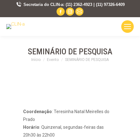
Secretaria do CLIN-a: (11) 2362-4923 | (11) 97326-6409
Facebook
Instagram
Mail
page
page
page
opens
opens
opens
in
in
in
new
new
new
SEMINÁRIO DE PESQUISA
window
window
window
Você está aqui:
Início
Evento
SEMINÁRIO DE PESQUISA
Coordenação
: Teresinha Natal Meirelles do
Prado
Horário
: Quinzenal, segundas-feiras das
20h30 às 22h00