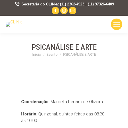
Secretaria do CLIN-a: (11) 2362-4923 | (11) 97326-6409
Facebook
Instagram
Mail
page
page
page
opens
opens
opens
in
in
in
new
new
new
PSICANÁLISE E ARTE
window
window
window
Você está aqui:
Início
Evento
PSICANÁLISE E ARTE
Coordenação
: Marcella Pereira de Oliveira
Horário
: Quinzenal, quintas-feiras das 08:30
às 10:00