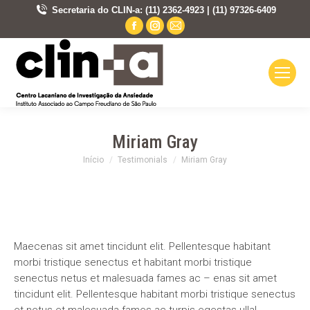
Secretaria do CLIN-a: (11) 2362-4923 | (11) 97326-6409
Facebook
Instagram
Mail
page
page
page
opens
opens
opens
in
in
in
new
new
new
window
window
window
Miriam Gray
Você está aqui:
Início
Testimonials
Miriam Gray
Maecenas sit amet tincidunt elit. Pellentesque habitant
morbi tristique senectus et habitant morbi tristique
senectus netus et malesuada fames ac – enas sit amet
tincidunt elit. Pellentesque habitant morbi tristique senectus