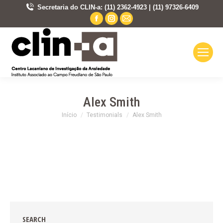
Secretaria do CLIN-a: (11) 2362-4923 | (11) 97326-6409
Facebook
Instagram
Mail
page
page
page
opens
opens
opens
in
in
in
new
new
new
window
window
window
Alex Smith
Você está aqui:
Início
Testimonials
Alex Smith
SEARCH